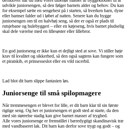
derudover har du med vores tilbehør masser af byggeklodser til at
udvikle juniorsengen, så den følger barnets alder og behov. Du kan
for eksempel sætte en sengehest på i starten, så hverken barn, dyne
eller bamser falder ud i løbet af natten. Senere kan du bygge
juniorsengen om til en halvhøj seng, så der er også er plads til
rutsjebane og hulebyggeri – eller en køjeseng, hvis barnet pludselig
skal dele værelse med en lillesøster eller lillebror.
En god juniorseng er ikke kun et dejligt sted at sove. Vi stiller høje
krav til kvalitet og sikkerhed, så den også sagtens kan fungere som
et piratskib, et prinsesseslot eller en vild racerbil.
Lad blot dit barn slippe fantasien løs.
Juniorsenge til små spilopmagere
Når tremmesengen er blevet for lille, er dit barn klar til sin første
rigtige seng. Og her er juniorsengen et godt sted at starte, da den
med sin størrelse stadig kan give barnet masser af tryghed.
Alle vores juniorsenge er fremstillet i bæredygtigt skandinavisk træ
med vandbaseret lak. Dit barn kan derfor sove trygt og godt – og