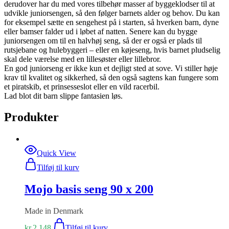
derudover har du med vores tilbehør masser af byggeklodser til at
udvikle juniorsengen, så den følger barnets alder og behov. Du kan
for eksempel sætte en sengehest på i starten, så hverken barn, dyne
eller bamser falder ud i løbet af natten. Senere kan du bygge
juniorsengen om til en halvhøj seng, så der er også er plads til
rutsjebane og hulebyggeri – eller en køjeseng, hvis barnet pludselig
skal dele værelse med en lillesøster eller lillebror.
En god juniorseng er ikke kun et dejligt sted at sove. Vi stiller høje
krav til kvalitet og sikkerhed, så den også sagtens kan fungere som
et piratskib, et prinsesseslot eller en vild racerbil.
Lad blot dit barn slippe fantasien løs.
Produkter
Quick View
Tilføj til kurv
Mojo basis seng 90 x 200
Made in Denmark
kr.
2.148
Tilføj til kurv