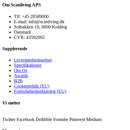
Om Scanliving APS
Tlf: +45 28589000
E-mail: info@scanliving.dk
Solbakken 10, 6000 Kolding
Danmark
CVR: 43592092
Supplerende
Leveringsbetingelser
Specifikationer
Om Os
Awards
B2B
Cookiepolitik (EU)
Fortrolighedserklæring (EU)
Vi støtter
Twitter
Facebook
Dribbble
Youtube
Pinterest
Medium