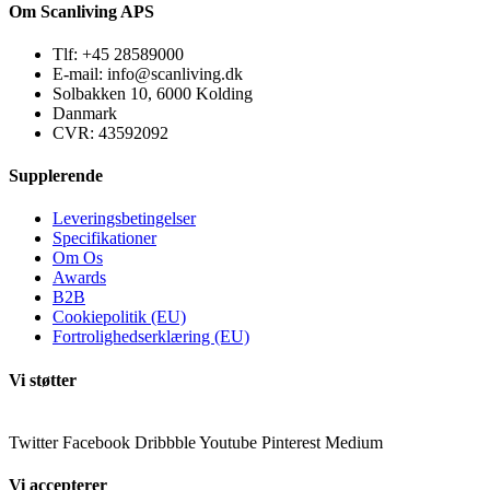
Om Scanliving APS
Tlf: +45 28589000
E-mail: info@scanliving.dk
Solbakken 10, 6000 Kolding
Danmark
CVR: 43592092
Supplerende
Leveringsbetingelser
Specifikationer
Om Os
Awards
B2B
Cookiepolitik (EU)
Fortrolighedserklæring (EU)
Vi støtter
Twitter
Facebook
Dribbble
Youtube
Pinterest
Medium
Vi accepterer