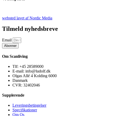
websted lavet af Nordic Media
Tilmeld nyhedsbreve
Email
Abonner
Om Scanliving
Tlf: +45 28589000
E-mail: info@ludolf.dk
Olgas Allé 4 Kolding 6000
Danmark
CVR: 32402046
Supplerende
Leveringsbetingelser
Specifikationer
Om Os