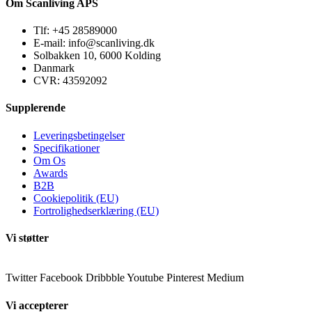
Om Scanliving APS
Tlf: +45 28589000
E-mail: info@scanliving.dk
Solbakken 10, 6000 Kolding
Danmark
CVR: 43592092
Supplerende
Leveringsbetingelser
Specifikationer
Om Os
Awards
B2B
Cookiepolitik (EU)
Fortrolighedserklæring (EU)
Vi støtter
Twitter
Facebook
Dribbble
Youtube
Pinterest
Medium
Vi accepterer