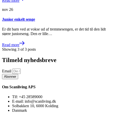
Read more
nov
26
Junior enkelt senge
Er dit barn ved at vokse ud af tremmesengen, er det tid til den lidt
større juniorseng. Den er lille…
Read more
Showing
3
of
3
posts
Tilmeld nyhedsbreve
Email
Abonner
Om Scanliving APS
Tlf: +45 28589000
E-mail: info@scanliving.dk
Solbakken 10, 6000 Kolding
Danmark