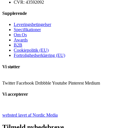
CVR: 43592092
Supplerende
Leveringsbetingelser
Specifikationer
Om Os
Awards
B2B
Cookiepolitik (EU)
Fortrolighedserklæring (EU)
Vi støtter
Twitter
Facebook
Dribbble
Youtube
Pinterest
Medium
Vi accepterer
websted lavet af Nordic Media
Tilmeld nyhedsbreve